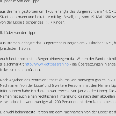
II. Joachim von der Lippe
aus Bremen, gestorben um 1703, erlangte das Bürgerrecht am 14. Okto
Stadthauptmann und heiratete mit kgl. Bewilligung vom 19. Mai 1680 s
von der Lippe (Tochter des I.) , 7 Kinder.
II. Lüder von der Lippe
aus Bremen, erlangte das Bürgerrecht in Bergen am 2. Oktober 1671, 
Jorisdatter, 1 Sohn.
Auch heute noch ist in Bergen (Norwegen) das Wirken der Familie sicht
(Fleischmarkt?;
http://www.kjottbasaren.no
- die Übersetzungen in ander
teilweise recht amüsant).
Nach Angaben des zentralen Statistikbüros von Norwegen gab es in 2
Nachnamen ‘von der Lippe’ und 6 weitere Personen mit den Namen ‘Lipp
Informtionen habe ich dankenswerterweise von Jan von der Lippe). Die
Namen hat auch einen rechtlichen Hintergrund, da nach dem aktuellen
verwendbar ist, wenn weniger als 200 Personen mit dem Namen bekann
Die wohl bekannteste Person mit dem Nachnamen “von der Lippe” ist d